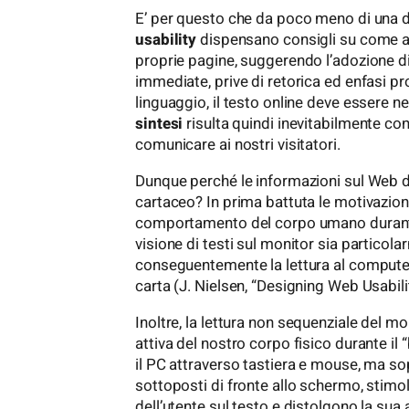
E’ per questo che da poco meno di una de
usability
dispensano consigli su come att
proprie pagine, suggerendo l’adozione di
immediate, prive di retorica ed enfasi p
linguaggio, il testo online deve essere 
sintesi
risulta quindi inevitabilmente co
comunicare ai nostri visitatori.
Dunque perché le informazioni sul Web d
cartaceo? In prima battuta le motivazioni
comportamento del corpo umano durante 
visione di testi sul monitor sia particola
conseguentemente la lettura al computer r
carta (J. Nielsen, “Designing Web Usabilit
Inoltre, la lettura non sequenziale del 
attiva del nostro corpo fisico durante il
il PC attraverso tastiera e mouse, ma so
sottoposti di fronte allo schermo, stim
dell’utente sul testo e distolgono la sua