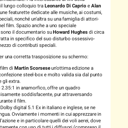
il lungo colloquio tra
Leonardo Di Caprio
e
Alan
une featurette dedicate alle musiche, ai costumi,
peciali, nonché un'altra su una famiglia di attori-
el film. Spazio anche a uno speciale
i sono il documentario su
Howard Hughes
di circa
 tratta in specifico del suo disturbo ossessivo-
ezzo di contributi speciali.
per una corretta trasposizione su schermo:
film di
Martin Scorsese
un'ottima edizione a
confezione steel-box e molto valida sia dal punto
 gli extra.
e 2.35:1 in anamorfico, offre un quadro
cisamente soddisfacente, pur attraversando
rante il film.
Dolby digital 5.1 Ex in italiano e inglese, se ne
ingua. Ovviamente i momenti in cui apprezzare in
azione e in particolare quelli dei voli aerei, dove
tamente con uso di tutti i diffusori (compreso il