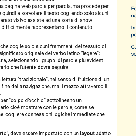
 una pagina web parola per parola, ma procede per
Ec
e quindi a sorvolare il testo cogliendo solo alcuni
no
parato visivo assiste ad una sorta di show
 difficilmente rappresentano il contenuto
In
po
, che coglie solo alcuni frammenti del tessuto di
Co
 significato originale del verbo latino “legere”:
s
tura, selezionando i gruppi di parole più evidenti
erario che l’utente dovrà seguire.
lettura “tradizionale”, nel senso di fruizione di un
l fine della navigazione, ma il mezzo attraverso il
.
 per “colpo d’occhio” sottolineano un
sario cioè mostrare con le parole, come se
e nel cogliere connessioni logiche immediate che
corto”, deve essere impostato con un
layout
adatto