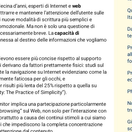
cina d’anni, esperti di Internet e
web
Qu
rarre e mantenere l’attenzione dell’utente sulle
It
 nuove modalità di scrittura più semplici e
romozionale. Ma non è solo una questione di
Da
necessariamente breve. La
capacità di
te
nnessa al destino delle informazioni che vogliamo
Pr
al
evono essere più concise rispetto al supporto
f
 derivano da fattori prettamente fisici: studi sul
la navigazione su Internet evidenziano come la
Pr
rmente faticosa per gli occhi, e
ec
isulti più lenta del 25% rispetto a quella su
Ph
y: The Practice of Simplicity”).
No
monitor implica una partecipazione particolarmente
tr
 “browsing” sul Web, non solo per l’interazione con
prattutto a causa dei continui stimoli a cui siamo
Gi
oli che impediscono la completa concentrazione
sc
 attenzione dal contenuto.