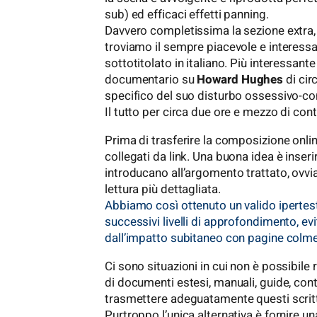
sub) ed efficaci effetti panning.
Davvero completissima la sezione extra, 
troviamo il sempre piacevole e interes
sottotitolato in italiano. Più interessant
documentario su
Howard Hughes
di circ
specifico del suo disturbo ossessivo-c
Il tutto per circa due ore e mezzo di contr
Prima di trasferire la composizione onli
collegati da link. Una buona idea è inse
introducano all’argomento trattato, ovvi
lettura più dettagliata.
Abbiamo così ottenuto un valido ipertes
successivi livelli di approfondimento, ev
dall’impatto subitaneo con pagine colme
Ci sono situazioni in cui non è possibile
di documenti estesi, manuali, guide, cont
trasmettere adeguatamente questi scrit
Purtroppo l’unica alternativa è fornire u