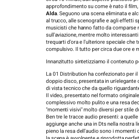
approfondimento su come è nato il film, 
Alda
. Seguono una scena eliminata e alc
al trucco, alle scenografie e agli effetti s
musicisti che hanno fatto da comparse n
sull'aviazione, mentre molto interessant
trequarti d'ora e l'ulteriore speciale che
compulsivo. Il tutto per circa due ore e m
Innanzitutto sintetizziamo il contenuto 
La 01 Distribution ha confezionato per il 
doppio disco, presentata in un'elegante 
di vista tecnico che da quello riguardante
Il video, presentato nel formato original
complessivo molto pulito e una resa de
"momenti visivi" molto diversi per stile du
Ben tre le tracce audio presenti: a quelle 
aggiunge anche una in Dts nella nostra l
pieno la resa dell'audio sono i momenti d'
la scena è avvolgente e riprodotta perfet