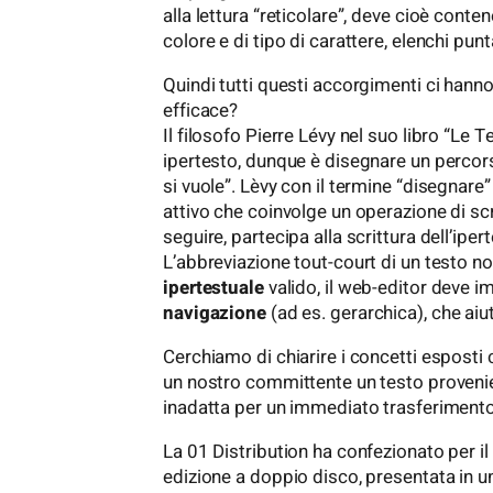
alla lettura “reticolare”, deve cioè contener
colore e di tipo di carattere, elenchi punt
Quindi tutti questi accorgimenti ci hann
efficace?
Il filosofo Pierre Lévy nel suo libro “Le T
ipertesto, dunque è disegnare un perco
si vuole”. Lèvy con il termine “disegnar
attivo che coinvolge un operazione di scri
seguire, partecipa alla scrittura dell’ipe
L’abbreviazione tout-court di un testo n
ipertestuale
valido, il web-editor deve
navigazione
(ad es. gerarchica), che aiut
Cerchiamo di chiarire i concetti espost
un nostro committente un testo provenie
inadatta per un immediato trasferimento 
La 01 Distribution ha confezionato per il
edizione a doppio disco, presentata in u