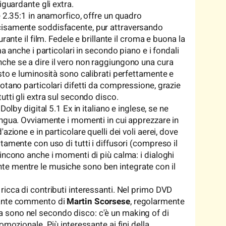
iguardante gli extra.
e 2.35:1 in anamorfico, offre un quadro
cisamente soddisfacente, pur attraversando
rante il film. Fedele e brillante il croma e buona la
ma anche i particolari in secondo piano e i fondali
che se a dire il vero non raggiungono una cura
asto e luminosità sono calibrati perfettamente e
otano particolari difetti da compressione, grazie
utti gli extra sul secondo disco.
Dolby digital 5.1 Ex in italiano e inglese, se ne
ingua. Ovviamente i momenti in cui apprezzare in
azione e in particolare quelli dei voli aerei, dove
tamente con uso di tutti i diffusori (compreso il
vincono anche i momenti di più calma: i dialoghi
te mentre le musiche sono ben integrate con il
ricca di contributi interessanti. Nel primo DVD
sante commento di
Martin Scorsese
, regolarmente
extra sono nel secondo disco: c'è un making of di
omozionale. Più interessante ai fini della