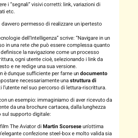
e i “segnali” visivi corretti: link, variazioni di
ati etc.
o davvero permesso di realizzare un ipertesto
ecnologie dell’Intelligenza” scrive: “Navigare in un
rso in una rete che può essere complessa quanto
e” definisce la navigazione come un processo
ttura, ogni utente cioè, selezionando i link da
rtesto e ne redige una sua versione.
on è dunque sufficiente per farne un
documento
 impostare necessariamente una
struttura di
i l’utente nel suo percorso di lettura-riscrittura.
i con un esempio: immaginiamo di aver ricevuto da
nte da una brochure cartacea, dalla lunghezza
sul supporto digitale:
 film The Aviator di
Martin Scorsese
un'ottima
n'elegante confezione steel-box e molto valida sia