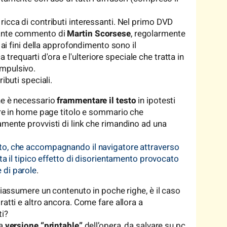
ricca di contributi interessanti. Nel primo DVD
sante commento di
Martin Scorsese
, regolarmente
e ai fini della approfondimento sono il
a trequarti d'ora e l'ulteriore speciale che tratta in
ompulsivo.
ibuti speciali.
ne è necessario
frammentare il testo
in ipotesti
rire in home page titolo e sommario che
amente provvisti di link che rimandino ad una
to, che accompagnando il navigatore attraverso
ita il tipico effetto di disorientamento provocato
 di parole
.
 riassumere un contenuto in poche righe, è il caso
ratti e altro ancora. Come fare allora a
ti?
na
versione “printable”
dell’opera, da salvare su pc