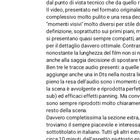
dal punto di vista tecnico che da quello r
Il video, presentato nel formato original
complessivo molto pulito e una resa de
"momenti visivi" molto diversi per stile du
definizione, soprattutto sui primi piani, 
si presentano quasi sempre compatti, an
per il dettaglio davvero ottimale. Contr
nonostante la lunghezza del film non si n
anche alla saggia decisione di spostare t
Ben tre le tracce audio presenti: a quelle 
aggiunge anche una in Dts nella nostra l
pieno la resa dell'audio sono i momenti d'
la scena è avvolgente e riprodotta perfet
sub) ed efficaci effetti panning. Ma con
sono sempre riprodotti molto chiaramen
resto della scena.
Davvero completissima la sezione extra, 
troviamo il sempre piacevole e interes
sottotitolato in italiano. Tutti gli altri 
circa 10 minuti, dall'aspetto piuttosto pr