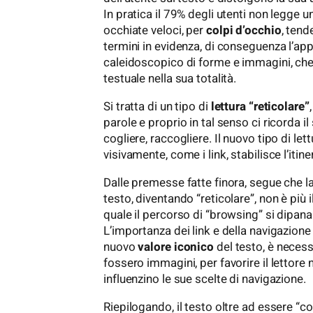
In pratica il 79% degli utenti non legge
occhiate veloci, per
colpi d’occhio
, tend
termini in evidenza, di conseguenza l’ap
caleidoscopico di forme e immagini, che
testuale nella sua totalità.
Si tratta di un tipo di
lettura “reticolare”
parole e proprio in tal senso ci ricorda il
cogliere, raccogliere. Il nuovo tipo di let
visivamente, come i link, stabilisce l’itin
Dalle premesse fatte finora, segue che la 
testo, diventando “reticolare”, non è più i
quale il percorso di “browsing” si dipana
L’importanza dei link e della navigazione
nuovo
valore iconico
del testo, è neces
fossero immagini, per favorire il lettor
influenzino le sue scelte di navigazione.
Riepilogando, il testo oltre ad essere “