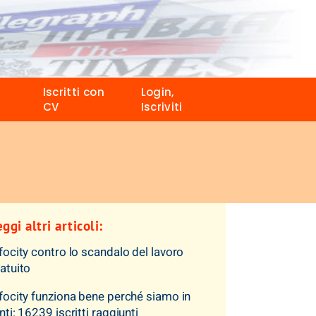
Iscritti con
Login,
CV
Iscriviti
ggi altri articoli:
focity contro lo scandalo del lavoro
atuito
focity funziona bene perché siamo in
nti: 16239 iscritti raggiunti